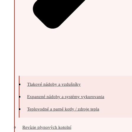
Tlakové nádoby a vzdušníky
Expanzné nádoby a systémy vykurovania
Teplovodné a parné kotly / zdroje tepla
Revízie plynových kotolní