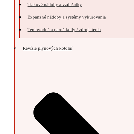
Tlakové nádoby a vzdušníky
Expanzné nádoby a systémy vykurovania
Teplovodné a parné kotly / zdroje tepla
Revízie plynových kotolní