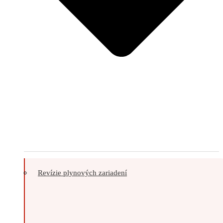
Revízie plynových zariadení