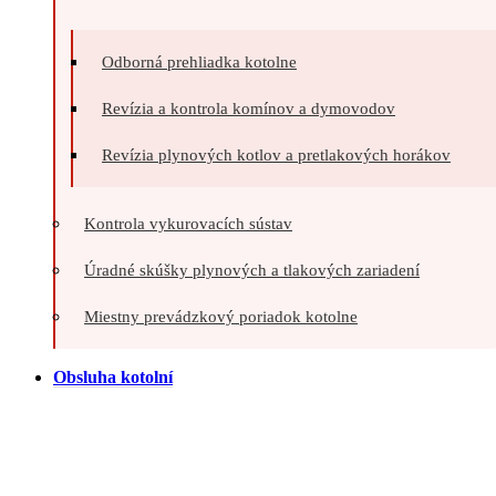
Odborná prehliadka kotolne
Revízia a kontrola komínov a dymovodov
Revízia plynových kotlov a pretlakových horákov
Kontrola vykurovacích sústav
Úradné skúšky plynových a tlakových zariadení
Miestny prevádzkový poriadok kotolne
Obsluha kotolní