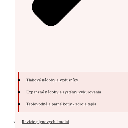
Tlakové nádoby a vzdušníky
Expanzné nádoby a systémy vykurovania
Teplovodné a parné kotly / zdroje tepla
Revízie plynových kotolní