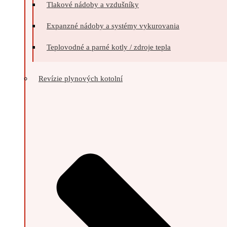
Tlakové nádoby a vzdušníky
Expanzné nádoby a systémy vykurovania
Teplovodné a parné kotly / zdroje tepla
Revízie plynových kotolní