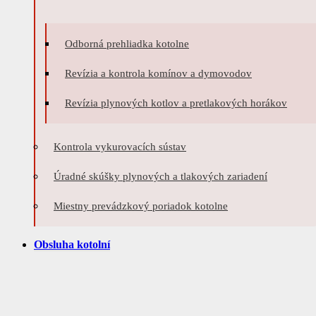
Odborná prehliadka kotolne
Revízia a kontrola komínov a dymovodov
Revízia plynových kotlov a pretlakových horákov
Kontrola vykurovacích sústav
Úradné skúšky plynových a tlakových zariadení
Miestny prevádzkový poriadok kotolne
Obsluha kotolní