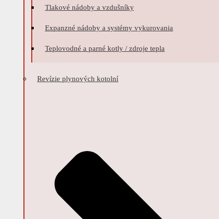
Tlakové nádoby a vzdušníky
Expanzné nádoby a systémy vykurovania
Teplovodné a parné kotly / zdroje tepla
Revízie plynových kotolní