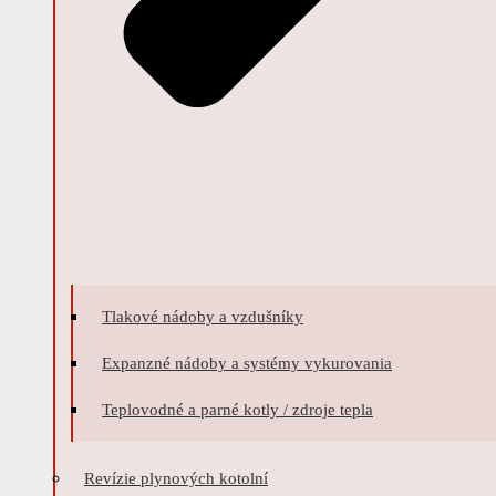
Tlakové nádoby a vzdušníky
Expanzné nádoby a systémy vykurovania
Teplovodné a parné kotly / zdroje tepla
Revízie plynových kotolní