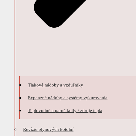
Tlakové nádoby a vzdušníky
Expanzné nádoby a systémy vykurovania
Teplovodné a parné kotly / zdroje tepla
Revízie plynových kotolní