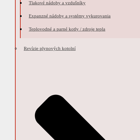
Tlakové nádoby a vzdušníky
Expanzné nádoby a systémy vykurovania
Teplovodné a parné kotly / zdroje tepla
Revízie plynových kotolní