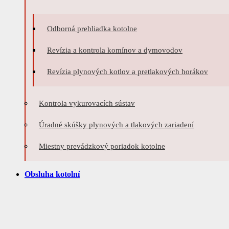
Odborná prehliadka kotolne
Revízia a kontrola komínov a dymovodov
Revízia plynových kotlov a pretlakových horákov
Kontrola vykurovacích sústav
Úradné skúšky plynových a tlakových zariadení
Miestny prevádzkový poriadok kotolne
Obsluha kotolní