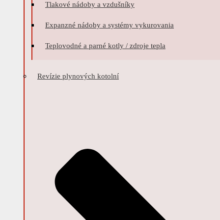
Tlakové nádoby a vzdušníky
Expanzné nádoby a systémy vykurovania
Teplovodné a parné kotly / zdroje tepla
Revízie plynových kotolní