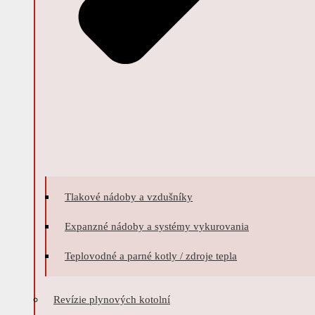
Tlakové nádoby a vzdušníky
Expanzné nádoby a systémy vykurovania
Teplovodné a parné kotly / zdroje tepla
Revízie plynových kotolní