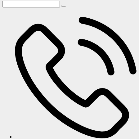
Gastro segment
Kolaudácie a uvedenia do prevádzky
Mimoriadne situácie
Revízie tlakových zariadení
Tlakové nádoby a vzdušníky
Expanzné nádoby a systémy vykurovania
Teplovodné a parné kotly / zdroje tepla
Revízie plynových kotolní
Odborná prehliadka kotolne