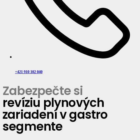
Tlakové nádoby a vzdušníky
Expanzné nádoby a systémy vykurovania
Teplovodné a parné kotly / zdroje tepla
Revízie plynových kotolní
+421 910 102 040
Odborná prehliadka kotolne
Zabezpečte si
Revízia a kontrola komínov a dymovodov
revíziu plynových
Revízia plynových kotlov a pretlakových horákov
zariadení v gastro
segmente
Kontrola vykurovacích sústav
Úradné skúšky plynových a tlakových zariadení