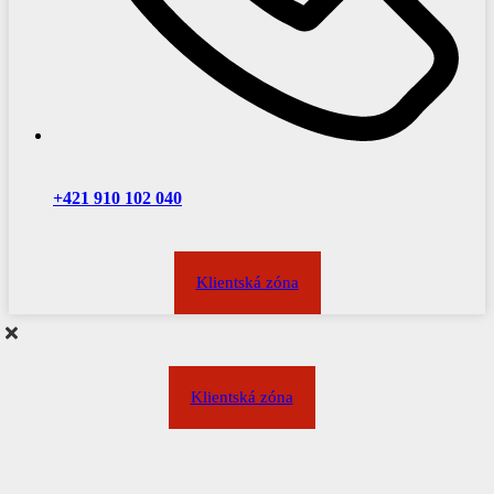
Teplovodné a parné kotly / zdroje tepla
Revízie plynových kotolní
Odborná prehliadka kotolne
Revízia a kontrola komínov a dymovodov
+421 910 102 040
Revízia plynových kotlov a pretlakových horákov
Klientská zóna
Kontrola vykurovacích sústav
Úradné skúšky plynových a tlakových zariadení
Miestny prevádzkový poriadok kotolne
Klientská zóna