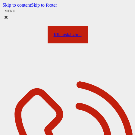
Skip to content
Skip to footer
MENU
Klientská zóna
BASIC pre menšie kotolne výkonom do 150 kW
ŠTANDARD pre kotolne s výkonom do 500 kW
PREMIUM pre veľké kotolne nad 500 kW