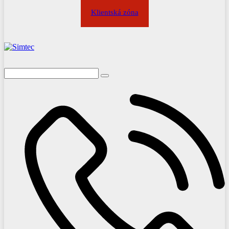
Klientská zóna
Bytové domy
Plynové kotolne a výrobné technolģie
Firmy a prevádzky
Gastro segment
Kolaudácie a uvedenia do prevádzky
Mimoriadne situácie
Revízie tlakových zariadení
Tlakové nádoby a vzdušníky
Expanzné nádoby a systémy vykurovania