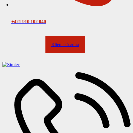
Revízie plynových zariadení
+421 910 102 040
Domácnosti
Klientská zóna
Bytové domy
Plynové kotolne a výrobné technolģie
Firmy a prevádzky
Gastro segment
Kolaudácie a uvedenia do prevádzky
Mimoriadne situácie
Revízie tlakových zariadení