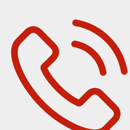
Pravidelná obsluha kotolní
Prevádzkový denník kotolne
BASIC pre menšie kotolne výkonom do 150 kW
Pohotovosť a riešenie porúch
ŠTANDARD pre kotolne s výkonom do 500 kW
PREMIUM pre veľké kotolne nad 500 kW
Servis kotlov pre domácnosti
Servis kotlov a kotolní
Servis kotolní – ročný servisný program